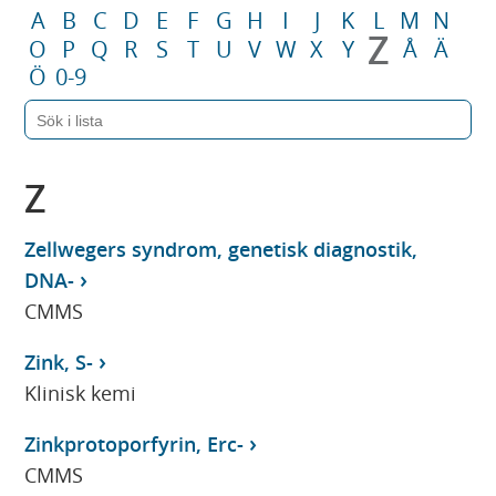
A
B
C
D
E
F
G
H
I
J
K
L
M
N
Z
O
P
Q
R
S
T
U
V
W
X
Y
Å
Ä
Ö
0-9
Z
Zellwegers syndrom, genetisk diagnostik,
DNA-
CMMS
Zink, S-
Klinisk kemi
Zinkprotoporfyrin, Erc-
CMMS