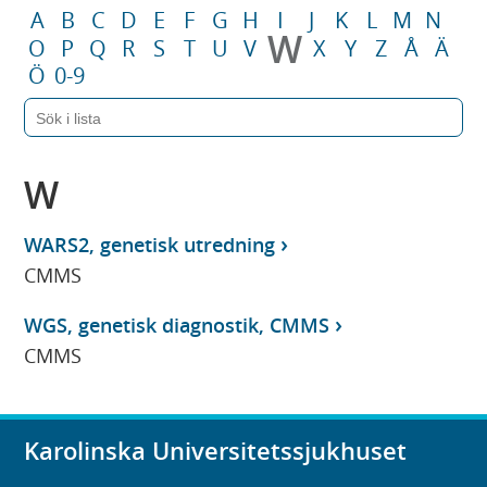
A
B
C
D
E
F
G
H
I
J
K
L
M
N
W
O
P
Q
R
S
T
U
V
X
Y
Z
Å
Ä
Ö
0-9
W
WARS2, genetisk utredning
CMMS
WGS, genetisk diagnostik, CMMS
CMMS
Karolinska Universitetssjukhuset