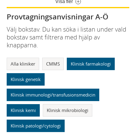
Visa fler
Provtagningsanvisningar A-Ö
Välj bokstav. Du kan söka i listan under vald
bokstav samt filtrera med hjälp av
knapparna.
Alla kliniker
CMMS
Klinisk farmakologi
Klinisk genetik
Klinisk immunologi/transfusionsmedicin
Klinisk kemi
Klinisk mikrobiologi
Klinisk patologi/cytologi