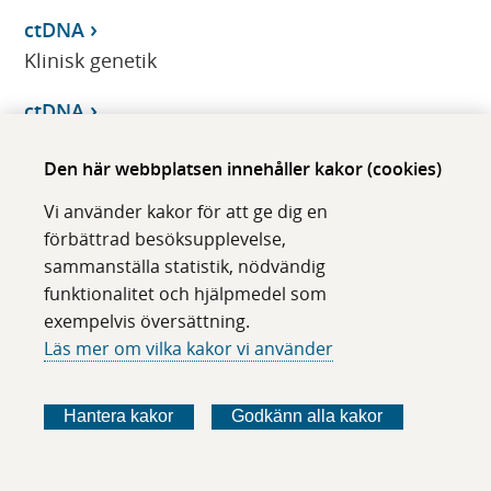
ctDNA
Klinisk genetik
ctDNA
Klinisk patologi/cytologi
Den här webbplatsen innehåller kakor (cookies)
C-terminal telopeptid av typ I kollagen
Vi använder kakor för att ge dig en
Klinisk kemi
förbättrad besöksupplevelse,
sammanställa statistik, nödvändig
Ctx
funktionalitet och hjälpmedel som
Klinisk kemi
exempelvis översättning.
Läs mer om vilka kakor vi använder
Cubicin
Klinisk farmakologi
Hantera kakor
Godkänn alla kakor
CV2
Klinisk immunologi/transfusionsmedicin