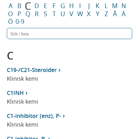
C
A
B
D
E
F
G
H
I
J
K
L
M
N
O
P
Q
R
S
T
U
V
W
X
Y
Z
Å
Ä
Ö
0-9
C
C19-/C21-Steroider
Klinisk kemi
C1INH
Klinisk kemi
C1-inhibitor (enz), P-
Klinisk kemi
C1-inhibitor, P-