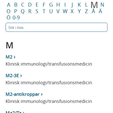
M
A
B
C
D
E
F
G
H
I
J
K
L
N
O
P
Q
R
S
T
U
V
W
X
Y
Z
Å
Ä
Ö
0-9
M
M2
Klinisk immunologi/transfusionsmedicin
M2-3E
Klinisk immunologi/transfusionsmedicin
M2-antikroppar
Klinisk immunologi/transfusionsmedicin
Ma2/Ta