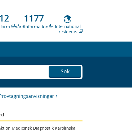
12
1177
International
Alarm
Vårdinformation
residents
Sök
Provtagningsanvisningar
rd
ktion Medicinsk Diagnostik Karolinska