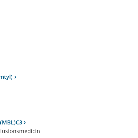
ntyl)
 (MBL)C3
sfusionsmedicin