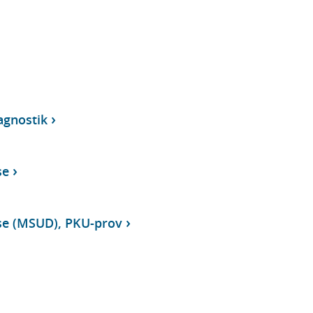
agnostik
se
se (MSUD), PKU-prov