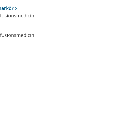
markör
sfusionsmedicin
sfusionsmedicin