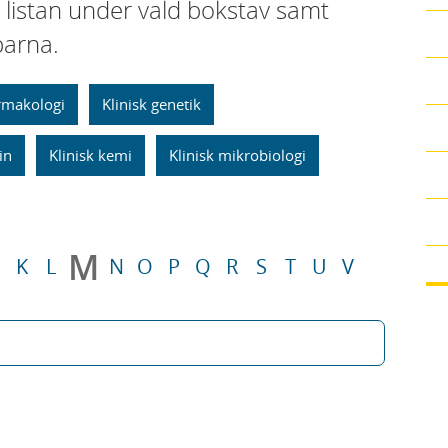
i listan under vald bokstav samt
parna.
armakologi
Klinisk genetik
in
Klinisk kemi
Klinisk mikrobiologi
M
K
L
N
O
P
Q
R
S
T
U
V