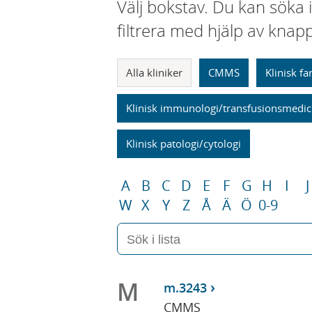
Välj bokstav. Du kan söka 
filtrera med hjälp av knap
Alla kliniker
CMMS
Klinisk f
Klinisk immunologi/transfusionsmedic
Klinisk patologi/cytologi
A
B
C
D
E
F
G
H
I
J
W
X
Y
Z
Å
Ä
Ö
0-9
M
m.3243
CMMS