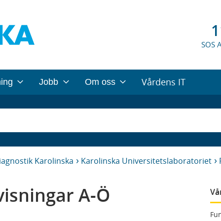
1
SOS 
Vårdens IT
ning
Jobb
Om oss
iagnostik Karolinska
Karolinska Universitetslaboratoriet
isningar A-Ö
Vå
Fun