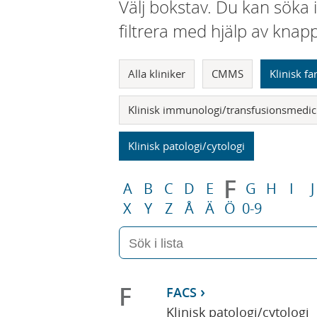
Välj bokstav. Du kan söka 
filtrera med hjälp av knap
Alla kliniker
CMMS
Klinisk f
Klinisk immunologi/transfusionsmedic
Klinisk patologi/cytologi
F
A
B
C
D
E
G
H
I
J
X
Y
Z
Å
Ä
Ö
0-9
F
FACS
Klinisk patologi/cytologi