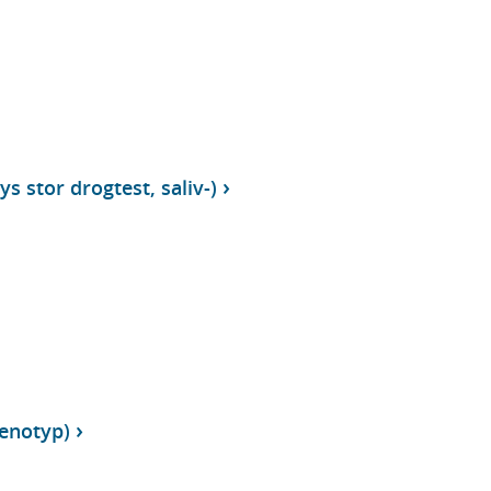
s stor drogtest, saliv-)
enotyp)