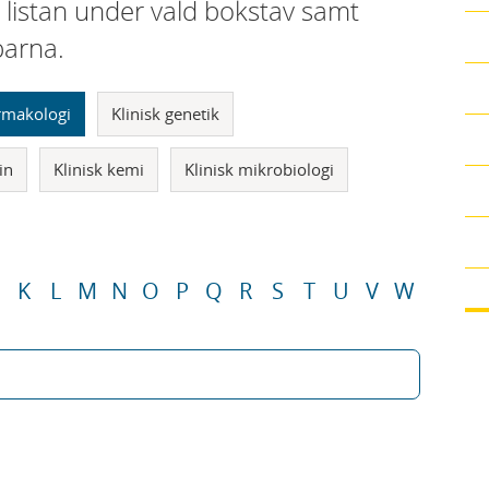
i listan under vald bokstav samt
parna.
armakologi
Klinisk genetik
in
Klinisk kemi
Klinisk mikrobiologi
K
L
M
N
O
P
Q
R
S
T
U
V
W