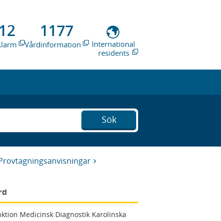
12
1177
International
Alarm
Vårdinformation
residents
Sök
Provtagningsanvisningar
rd
ktion Medicinsk Diagnostik Karolinska