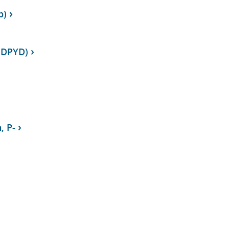
p)
 DPYD)
, P-