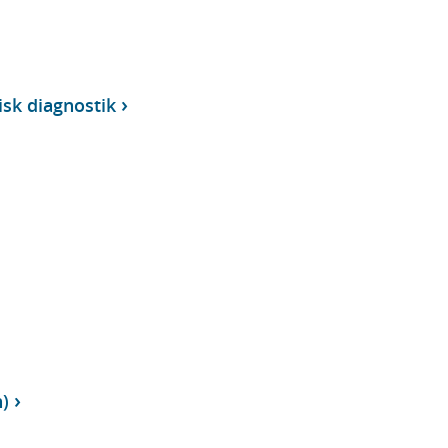
isk diagnostik
n)