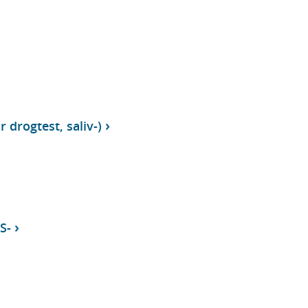
 drogtest, saliv-)
S-