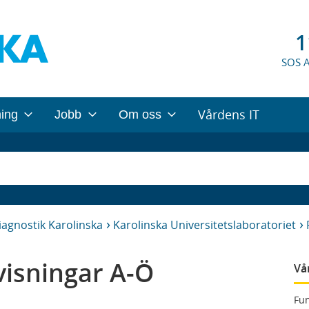
1
SOS 
Vårdens IT
ning
Jobb
Om oss
iagnostik Karolinska
Karolinska Universitetslaboratoriet
isningar A-Ö
Vå
Fun