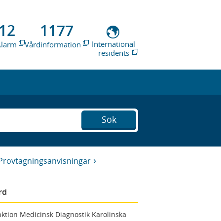
12
1177
International
Alarm
Vårdinformation
residents
Sök
Provtagningsanvisningar
rd
ktion Medicinsk Diagnostik Karolinska