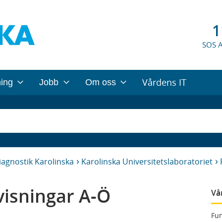
1
SOS 
Vårdens IT
ning
Jobb
Om oss
iagnostik Karolinska
Karolinska Universitetslaboratoriet
isningar A-Ö
Vå
Fun