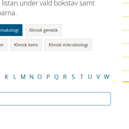
i listan under vald bokstav samt
parna.
armakologi
Klinisk genetik
in
Klinisk kemi
Klinisk mikrobiologi
K
L
M
N
O
P
Q
R
S
T
U
V
W