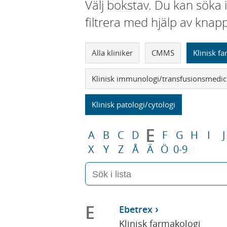
Välj bokstav. Du kan söka 
filtrera med hjälp av knap
Alla kliniker
CMMS
Klinisk f
Klinisk immunologi/transfusionsmedic
Klinisk patologi/cytologi
E
A
B
C
D
F
G
H
I
J
X
Y
Z
Å
Ä
Ö
0-9
E
Ebetrex
Klinisk farmakologi