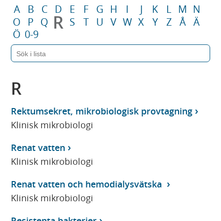
A
B
C
D
E
F
G
H
I
J
K
L
M
N
R
O
P
Q
S
T
U
V
W
X
Y
Z
Å
Ä
Ö
0-9
R
Rektumsekret, mikrobiologisk provtagning
Klinisk mikrobiologi
Renat vatten
Klinisk mikrobiologi
Renat vatten och hemodialysvätska
Klinisk mikrobiologi
Resistenta bakterier