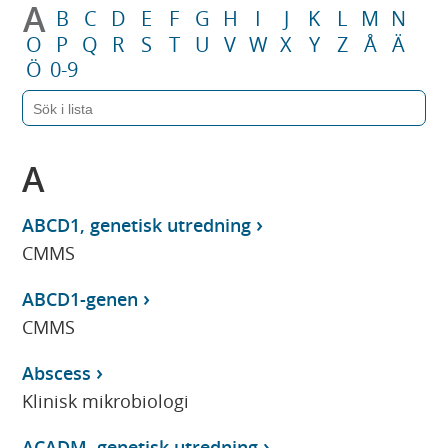
A
B
C
D
E
F
G
H
I
J
K
L
M
N
O
P
Q
R
S
T
U
V
W
X
Y
Z
Å
Ä
Ö
0-9
A
ABCD1, genetisk utredning
CMMS
ABCD1-genen
CMMS
Abscess
Klinisk mikrobiologi
ACADM, genetisk utredning