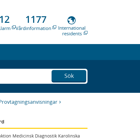
12
1177
International
Alarm
Vårdinformation
residents
Sök
Provtagningsanvisningar
rd
ktion Medicinsk Diagnostik Karolinska