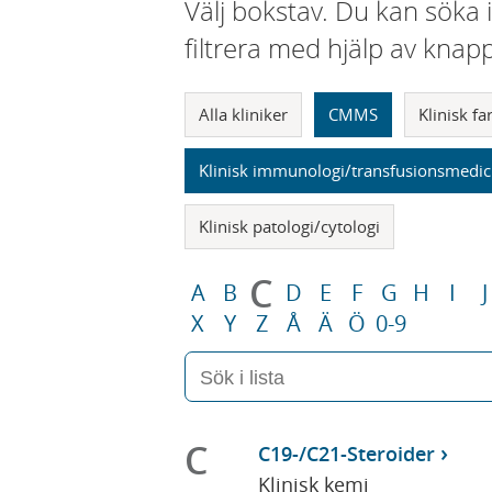
Välj bokstav. Du kan söka 
filtrera med hjälp av knap
Alla kliniker
CMMS
Klinisk f
Klinisk immunologi/transfusionsmedic
Klinisk patologi/cytologi
C
A
B
D
E
F
G
H
I
J
X
Y
Z
Å
Ä
Ö
0-9
C
C19-/C21-Steroider
Klinisk kemi