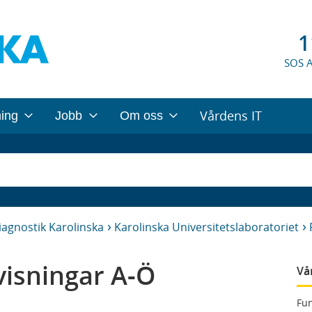
1
SOS 
Vårdens IT
ning
Jobb
Om oss
iagnostik Karolinska
Karolinska Universitetslaboratoriet
isningar A-Ö
Vå
Fun