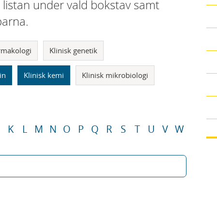
i listan under vald bokstav samt
parna.
armakologi
Klinisk genetik
in
Klinisk kemi
Klinisk mikrobiologi
K
L
M
N
O
P
Q
R
S
T
U
V
W