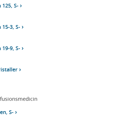
 125, S-
 15-3, S-
 19-9, S-
istaller
sfusionsmedicin
en, S-