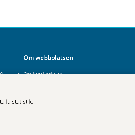
Om webbplatsen
-Ö
Om karolinska.se
Navigation och
hittbarhet
lla statistik,
Tillgänglighet
Om cookies