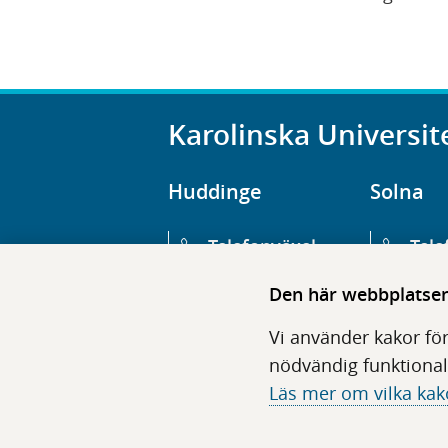
Karolinska Universit
Huddinge
Solna
Telefonväxel
Tele
08-123 800 00
08-1
Den här webbplatsen 
Huvudentré
Huv
Vi använder kakor för
Hälsovägen 13
Euge
nödvändig funktional
Läs mer om vilka kak