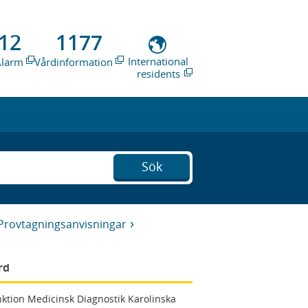
12
1177
International
Alarm
Vårdinformation
residents
Sök
Provtagningsanvisningar
rd
ktion Medicinsk Diagnostik Karolinska