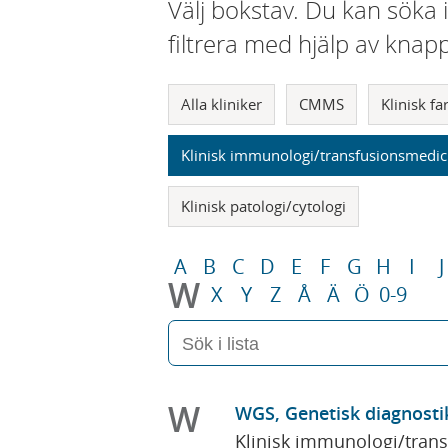
Välj bokstav. Du kan söka 
filtrera med hjälp av knap
Alla kliniker
CMMS
Klinisk f
Klinisk immunologi/transfusionsmedic
Klinisk patologi/cytologi
A
B
C
D
E
F
G
H
I
J
W
X
Y
Z
Å
Ä
Ö
0-9
W
WGS, Genetisk diagnosti
Klinisk immunologi/tran