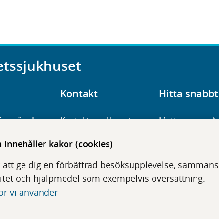
etssjukhuset
Kontakt
Hitta snabbt
fonväxel
Kontakta sjukhuset
Mottagningar A
23 700 00
Hitta hit
Frågor och svar
innehåller kakor (cookies)
För vårdgivare
Organisation
udentré
 att ge dig en förbättrad besöksupplevelse, sammanstä
niavägen 3
Press
Digitala tjänster
itet och hjälpmedel som exempelvis översättning.
or vi använder