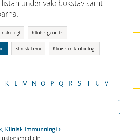
i listan under vald bokstav samt
parna.
armakologi
Klinisk genetik
in
Klinisk kemi
Klinisk mikrobiologi
K
L
M
N
O
P
Q
R
S
T
U
V
k, Klinisk Immunologi
sfusionsmedicin