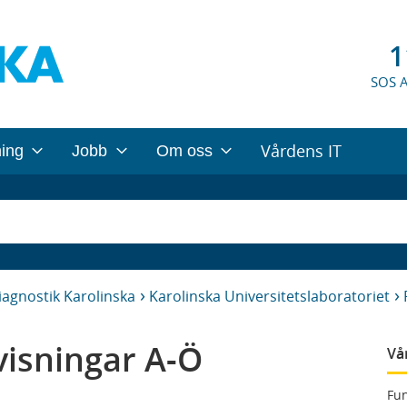
1
SOS 
Vårdens IT
ning
Jobb
Om oss
iagnostik Karolinska
Karolinska Universitetslaboratoriet
isningar A-Ö
Vå
Fun