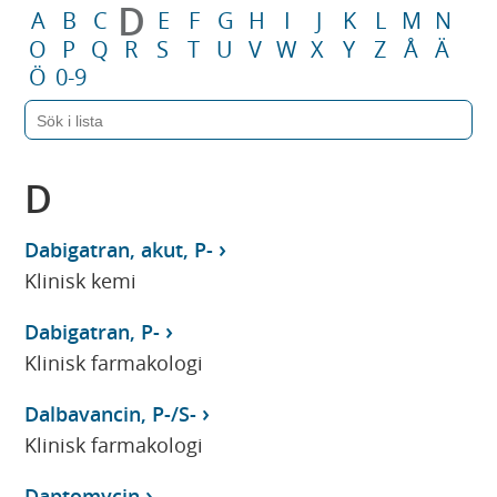
D
A
B
C
E
F
G
H
I
J
K
L
M
N
O
P
Q
R
S
T
U
V
W
X
Y
Z
Å
Ä
Ö
0-9
D
Dabigatran, akut, P-
Klinisk kemi
Dabigatran, P-
Klinisk farmakologi
Dalbavancin, P-/S-
Klinisk farmakologi
Daptomycin