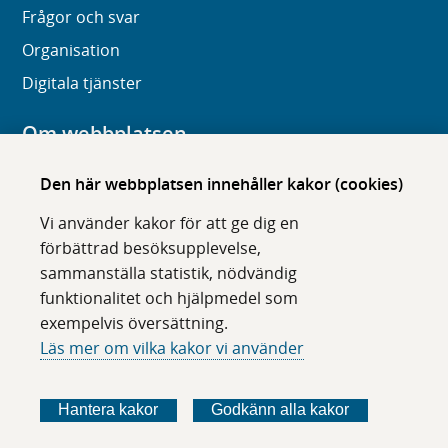
Frågor och svar
Organisation
Digitala tjänster
Om webbplatsen
Om karolinska.se
Den här webbplatsen innehåller kakor (cookies)
Navigation och hittbarhet
Vi använder kakor för att ge dig en
Tillgänglighet
förbättrad besöksupplevelse,
sammanställa statistik, nödvändig
Om cookies
funktionalitet och hjälpmedel som
exempelvis översättning.
Följ oss i sociala medier
Läs mer om vilka kakor vi använder
F
F
F
F
ö
ö
ö
ö
Hantera kakor
Godkänn alla kakor
l
l
l
l
j
j
j
j