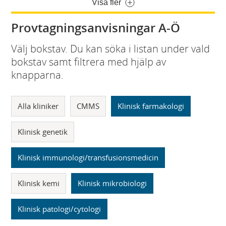
Visa fler
Provtagningsanvisningar A-Ö
Välj bokstav. Du kan söka i listan under vald
bokstav samt filtrera med hjälp av
knapparna.
Alla kliniker
CMMS
Klinisk farmakologi
Klinisk genetik
Klinisk immunologi/transfusionsmedicin
Klinisk kemi
Klinisk mikrobiologi
Klinisk patologi/cytologi