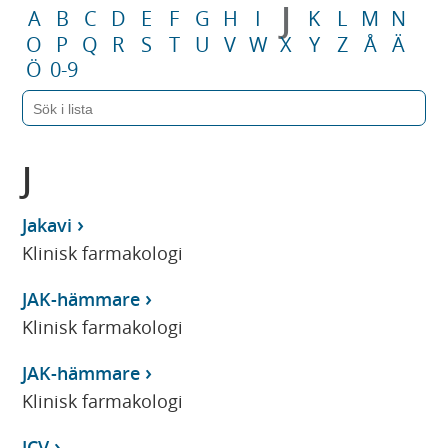
J
A
B
C
D
E
F
G
H
I
K
L
M
N
O
P
Q
R
S
T
U
V
W
X
Y
Z
Å
Ä
Ö
0-9
J
Jakavi
Klinisk farmakologi
JAK-hämmare
Klinisk farmakologi
JAK-hämmare
Klinisk farmakologi
JCV