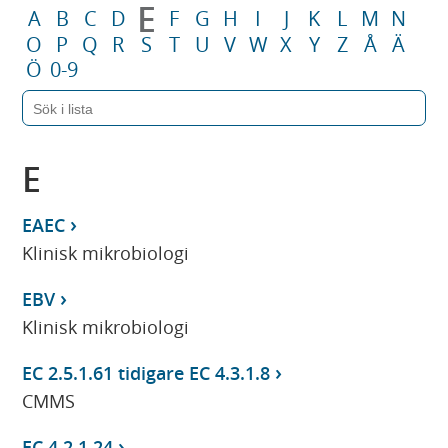
E
A
B
C
D
F
G
H
I
J
K
L
M
N
O
P
Q
R
S
T
U
V
W
X
Y
Z
Å
Ä
Ö
0-9
E
EAEC
Klinisk mikrobiologi
EBV
Klinisk mikrobiologi
EC 2.5.1.61 tidigare EC 4.3.1.8
CMMS
EC 4.2.1.24