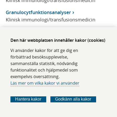
Klinisk immunologi/transfusionsmedicin
Granulocytfunktionsanalyser
Klinisk immunologi/transfusionsmedicin
Granulomatös Polyangit
Klinisk immunologi/transfusionsmedicin
Den här webbplatsen innehåller kakor (cookies)
Vi använder kakor för att ge dig en
GRHPR, genetisk utredning
förbättrad besöksupplevelse,
CMMS
sammanställa statistik, nödvändig
funktionalitet och hjälpmedel som
Grovnålsbiopsi
exempelvis översättning.
Klinisk patologi/cytologi
Läs mer om vilka kakor vi använder
GSD2
CMMS
Hantera kakor
Godkänn alla kakor
GSS, genetisk utredning
CMMS