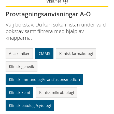
Visa fler
Provtagningsanvisningar A-Ö
Välj bokstav. Du kan söka i listan under vald
bokstav samt filtrera med hjälp av
knapparna.
Alla kliniker
CMMS
Klinisk farmakologi
Klinisk genetik
Klinisk immunologi/transfusionsmedicin
Klinisk kemi
Klinisk mikrobiologi
Klinisk patologi/cytologi