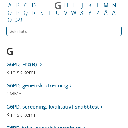
G
A
B
C
D
E
F
H
I
J
K
L
M
N
O
P
Q
R
S
T
U
V
W
X
Y
Z
Å
Ä
Ö
0-9
G
G6PD, Erc(B)-
Klinisk kemi
G6PD, genetisk utredning
CMMS
G6PD, screening, kvalitativt snabbtest
Klinisk kemi
G6PD-brist, genetisk utredning