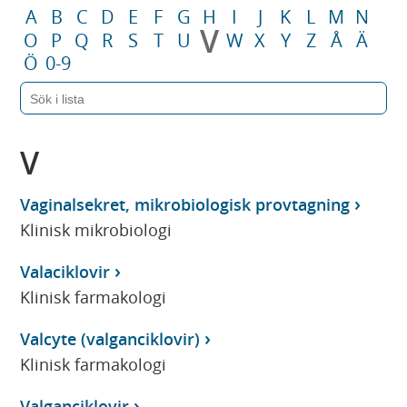
A
B
C
D
E
F
G
H
I
J
K
L
M
N
V
O
P
Q
R
S
T
U
W
X
Y
Z
Å
Ä
Ö
0-9
V
Vaginalsekret, mikrobiologisk provtagning
Klinisk mikrobiologi
Valaciklovir
Klinisk farmakologi
Valcyte (valganciklovir)
Klinisk farmakologi
Valganciklovir