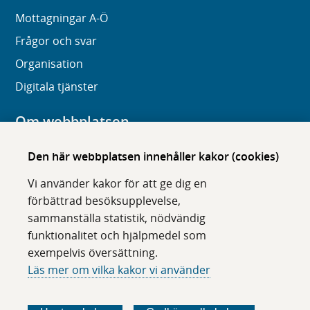
Mottagningar A-Ö
Frågor och svar
Organisation
Digitala tjänster
Om webbplatsen
Om karolinska.se
Den här webbplatsen innehåller kakor (cookies)
Navigation och hittbarhet
Vi använder kakor för att ge dig en
Tillgänglighet
förbättrad besöksupplevelse,
sammanställa statistik, nödvändig
Om cookies
funktionalitet och hjälpmedel som
exempelvis översättning.
Följ oss i sociala medier
Läs mer om vilka kakor vi använder
F
F
F
F
ö
ö
ö
ö