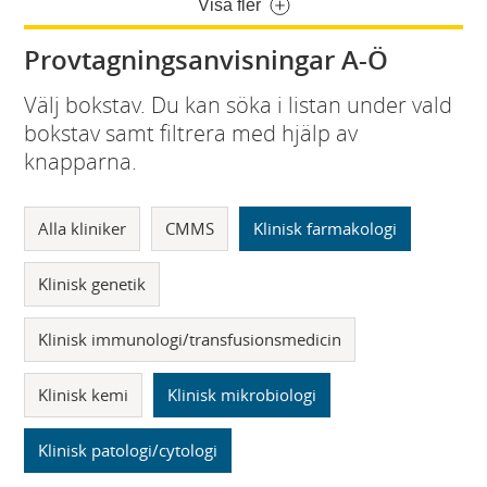
Visa fler
Provtagningsanvisningar A-Ö
Välj bokstav. Du kan söka i listan under vald
bokstav samt filtrera med hjälp av
knapparna.
Alla kliniker
CMMS
Klinisk farmakologi
Klinisk genetik
Klinisk immunologi/transfusionsmedicin
Klinisk kemi
Klinisk mikrobiologi
Klinisk patologi/cytologi