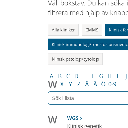
Välj bokstav. Du kan söka 
filtrera med hjälp av knap
Alla kliniker
CMMS
Klinisk f
Klinisk immunologi/transfusionsmedic
Klinisk patologi/cytologi
A
B
C
D
E
F
G
H
I
J
W
X
Y
Z
Å
Ä
Ö
0-9
W
WGS
Klinisk genetik