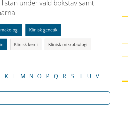
i listan under vald bokstav samt
parna.
armakologi
Klinisk genetik
in
Klinisk kemi
Klinisk mikrobiologi
K
L
M
N
O
P
Q
R
S
T
U
V