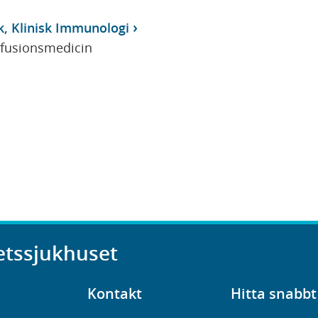
k, Klinisk Immunologi
sfusionsmedicin
etssjukhuset
Kontakt
Hitta snabbt