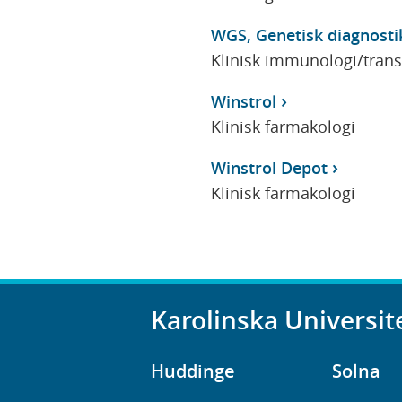
WGS, Genetisk diagnosti
Klinisk immunologi/tran
Winstrol
Klinisk farmakologi
Winstrol Depot
Klinisk farmakologi
Karolinska Universit
Huddinge
Solna