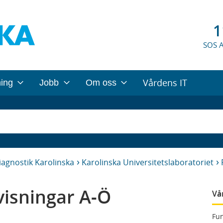
1
SOS 
Vårdens IT
ning
Jobb
Om oss
iagnostik Karolinska
Karolinska Universitetslaboratoriet
isningar A-Ö
Vå
Fun