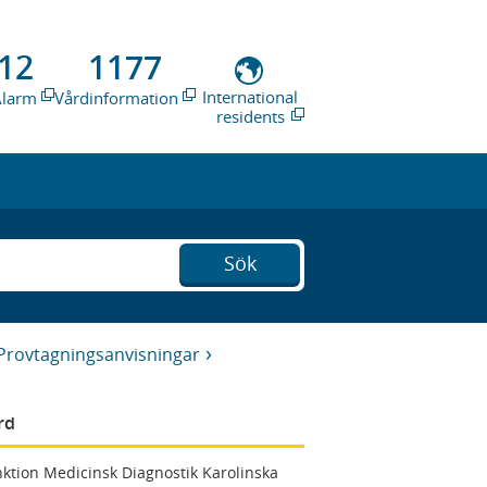
12
1177
International
Alarm
Vårdinformation
residents
Sök
Provtagningsanvisningar
rd
ktion Medicinsk Diagnostik Karolinska