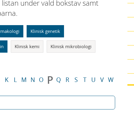
i listan under vald bokstav samt
parna.
armakologi
Klinisk genetik
in
Klinisk kemi
Klinisk mikrobiologi
P
K
L
M
N
O
Q
R
S
T
U
V
W