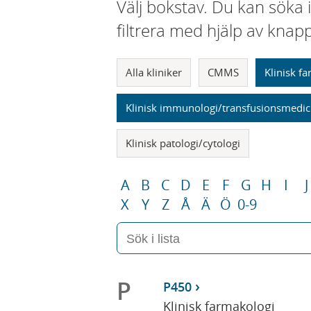
Välj bokstav. Du kan söka 
filtrera med hjälp av knap
Alla kliniker
CMMS
Klinisk f
Klinisk immunologi/transfusionsmedic
Klinisk patologi/cytologi
A
B
C
D
E
F
G
H
I
J
X
Y
Z
Å
Ä
Ö
0-9
P
P450
Klinisk farmakologi