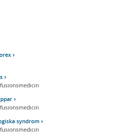
orex
s
sfusionsmedicin
oppar
sfusionsmedicin
logiska syndrom
sfusionsmedicin