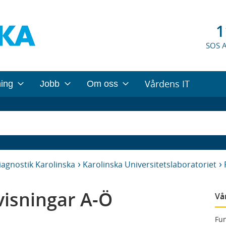
1
SOS 
Vårdens IT
ning
Jobb
Om oss
iagnostik Karolinska
Karolinska Universitetslaboratoriet
isningar A-Ö
Vå
Fun