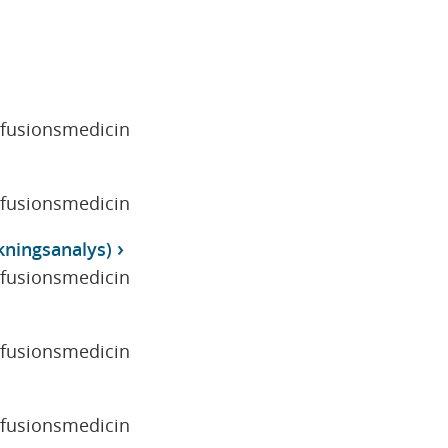
sfusionsmedicin
sfusionsmedicin
kningsanalys)
sfusionsmedicin
sfusionsmedicin
sfusionsmedicin