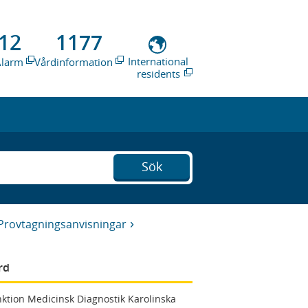
12
1177
International
Alarm
Vårdinformation
residents
Sök
Provtagningsanvisningar
rd
ktion Medicinsk Diagnostik Karolinska