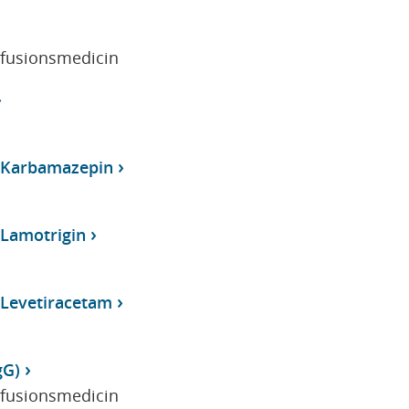
sfusionsmedicin
, Karbamazepin
 Lamotrigin
 Levetiracetam
gG)
sfusionsmedicin