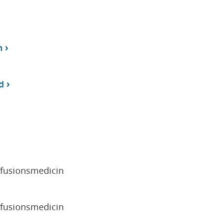
n
d
sfusionsmedicin
sfusionsmedicin