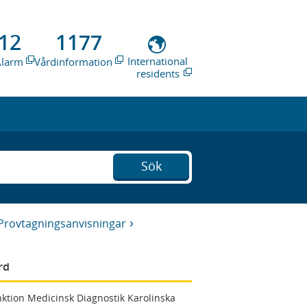
12
1177
International
Alarm
Vårdinformation
residents
Sök
Provtagningsanvisningar
rd
ktion Medicinsk Diagnostik Karolinska