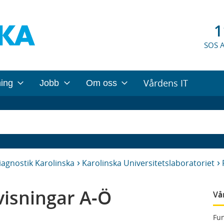
1
SOS 
Vårdens IT
ning
Jobb
Om oss
iagnostik Karolinska
Karolinska Universitetslaboratoriet
isningar A-Ö
Vå
Fun