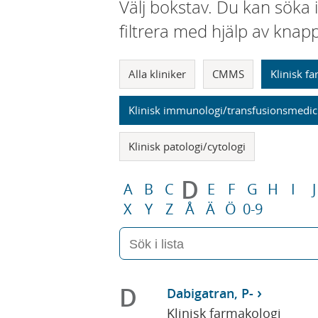
Välj bokstav. Du kan söka 
filtrera med hjälp av knap
Alla kliniker
CMMS
Klinisk f
Klinisk immunologi/transfusionsmedic
Klinisk patologi/cytologi
D
A
B
C
E
F
G
H
I
J
X
Y
Z
Å
Ä
Ö
0-9
D
Dabigatran, P-
Klinisk farmakologi