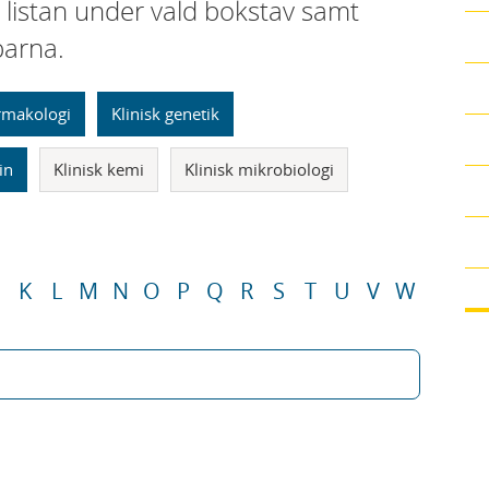
i listan under vald bokstav samt
parna.
armakologi
Klinisk genetik
in
Klinisk kemi
Klinisk mikrobiologi
K
L
M
N
O
P
Q
R
S
T
U
V
W