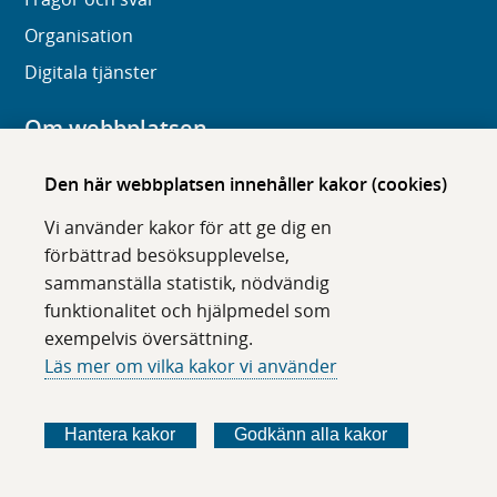
Organisation
Digitala tjänster
Om webbplatsen
Om karolinska.se
Den här webbplatsen innehåller kakor (cookies)
Navigation och hittbarhet
Vi använder kakor för att ge dig en
Tillgänglighet
förbättrad besöksupplevelse,
sammanställa statistik, nödvändig
Om cookies
funktionalitet och hjälpmedel som
exempelvis översättning.
Följ oss i sociala medier
Läs mer om vilka kakor vi använder
F
F
F
F
ö
ö
ö
ö
Hantera kakor
Godkänn alla kakor
l
l
l
l
j
j
j
j