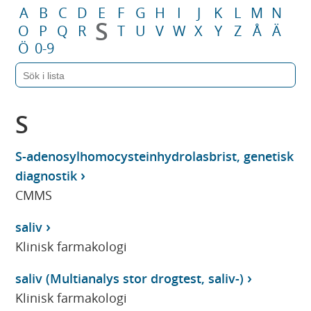
A
B
C
D
E
F
G
H
I
J
K
L
M
N
S
O
P
Q
R
T
U
V
W
X
Y
Z
Å
Ä
Ö
0-9
S
S-adenosylhomocysteinhydrolasbrist, genetisk
diagnostik
CMMS
saliv
Klinisk farmakologi
saliv (Multianalys stor drogtest, saliv-)
Klinisk farmakologi