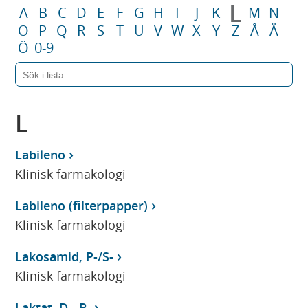
L
A
B
C
D
E
F
G
H
I
J
K
M
N
O
P
Q
R
S
T
U
V
W
X
Y
Z
Å
Ä
Ö
0-9
L
Labileno
Klinisk farmakologi
Labileno (filterpapper)
Klinisk farmakologi
Lakosamid, P-/S-
Klinisk farmakologi
Laktat, D-, P-