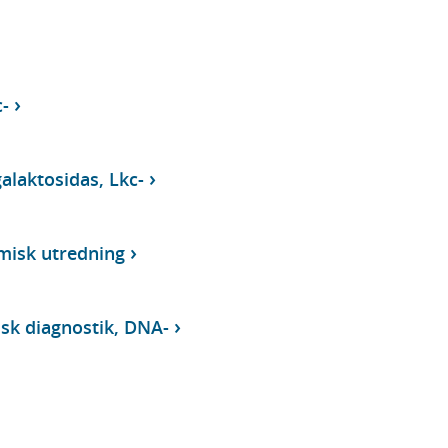
-
alaktosidas, Lkc-
misk utredning
isk diagnostik, DNA-