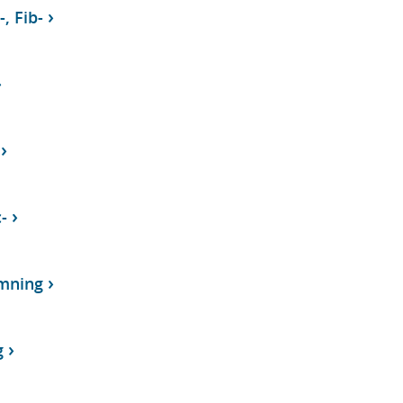
-, Fib-
-
mning
g