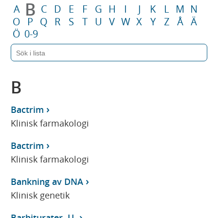
B
A
C
D
E
F
G
H
I
J
K
L
M
N
O
P
Q
R
S
T
U
V
W
X
Y
Z
Å
Ä
Ö
0-9
B
Bactrim
Klinisk farmakologi
Bactrim
Klinisk farmakologi
Bankning av DNA
Klinisk genetik
Barbiturater, U-