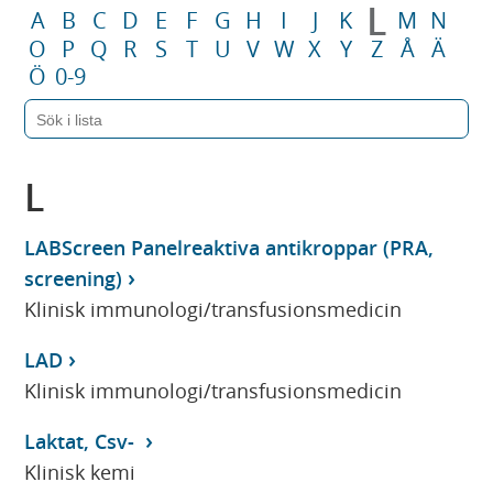
L
A
B
C
D
E
F
G
H
I
J
K
M
N
O
P
Q
R
S
T
U
V
W
X
Y
Z
Å
Ä
Ö
0-9
L
LABScreen Panelreaktiva antikroppar (PRA,
screening)
Klinisk immunologi/transfusionsmedicin
LAD
Klinisk immunologi/transfusionsmedicin
Laktat, Csv-
Klinisk kemi