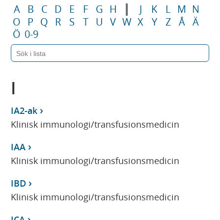
I
A
B
C
D
E
F
G
H
J
K
L
M
N
O
P
Q
R
S
T
U
V
W
X
Y
Z
Å
Ä
Ö
0-9
I
IA2-ak
Klinisk immunologi/transfusionsmedicin
IAA
Klinisk immunologi/transfusionsmedicin
IBD
Klinisk immunologi/transfusionsmedicin
ICA