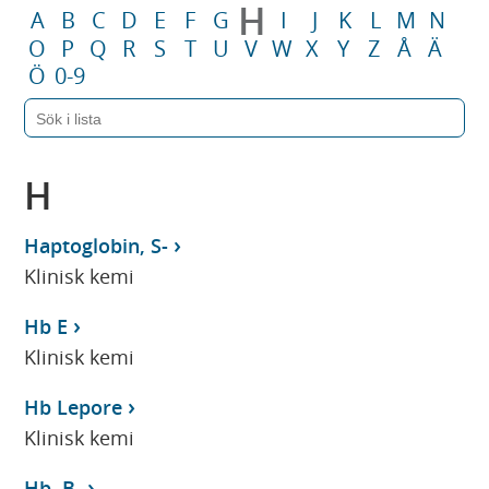
H
A
B
C
D
E
F
G
I
J
K
L
M
N
O
P
Q
R
S
T
U
V
W
X
Y
Z
Å
Ä
Ö
0-9
H
Haptoglobin, S-
Klinisk kemi
Hb E
Klinisk kemi
Hb Lepore
Klinisk kemi
Hb, B-