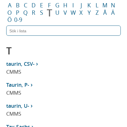
A
B
C
D
E
F
G
H
I
J
K
L
M
N
T
O
P
Q
R
S
U
V
W
X
Y
Z
Å
Ä
Ö
0-9
T
taurin, CSV-
CMMS
Taurin, P-
CMMS
taurin, U-
CMMS
Tay-Sachs