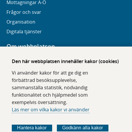
Mottagningar A-Ö
Frågor och svar
Organisation
Digitala tjänster
Om webbplatsen
Om karolinska.se
Den här webbplatsen innehåller kakor (cookies)
Navigation och hittbarhet
Vi använder kakor för att ge dig en
Tillgänglighet
förbättrad besöksupplevelse,
sammanställa statistik, nödvändig
Om cookies
funktionalitet och hjälpmedel som
exempelvis översättning.
Följ oss i sociala medier
Läs mer om vilka kakor vi använder
F
F
F
F
ö
ö
ö
ö
Hantera kakor
Godkänn alla kakor
l
l
l
l