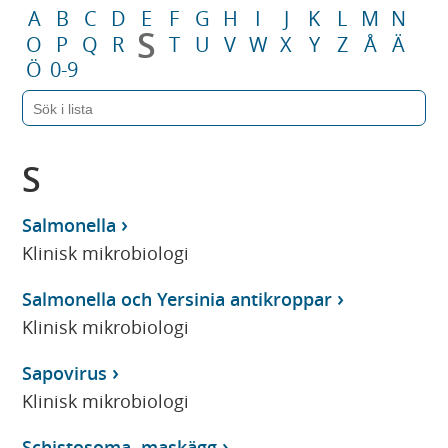
A
B
C
D
E
F
G
H
I
J
K
L
M
N
S
O
P
Q
R
T
U
V
W
X
Y
Z
Å
Ä
Ö
0-9
S
Salmonella
Klinisk mikrobiologi
Salmonella och Yersinia antikroppar
Klinisk mikrobiologi
Sapovirus
Klinisk mikrobiologi
Schistosoma, maskägg