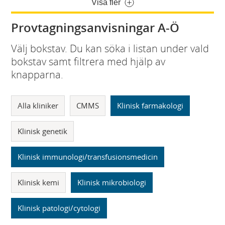
Visa fler
Provtagningsanvisningar A-Ö
Välj bokstav. Du kan söka i listan under vald
bokstav samt filtrera med hjälp av
knapparna.
Alla kliniker
CMMS
Klinisk farmakologi
Klinisk genetik
Klinisk immunologi/transfusionsmedicin
Klinisk kemi
Klinisk mikrobiologi
Klinisk patologi/cytologi