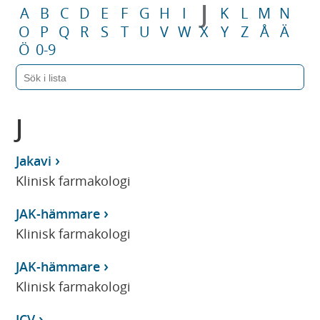
J
A
B
C
D
E
F
G
H
I
K
L
M
N
O
P
Q
R
S
T
U
V
W
X
Y
Z
Å
Ä
Ö
0-9
J
Jakavi
Klinisk farmakologi
JAK-hämmare
Klinisk farmakologi
JAK-hämmare
Klinisk farmakologi
JCV