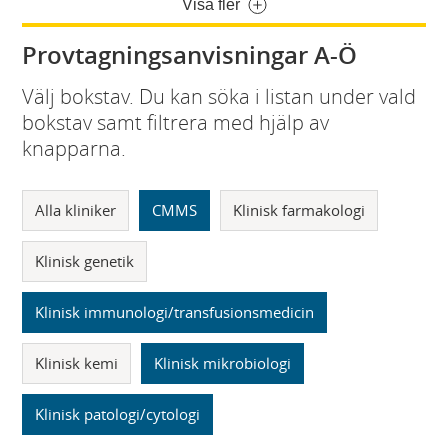
Visa fler
Provtagningsanvisningar A-Ö
Välj bokstav. Du kan söka i listan under vald
bokstav samt filtrera med hjälp av
knapparna.
Alla kliniker
CMMS
Klinisk farmakologi
Klinisk genetik
Klinisk immunologi/transfusionsmedicin
Klinisk kemi
Klinisk mikrobiologi
Klinisk patologi/cytologi