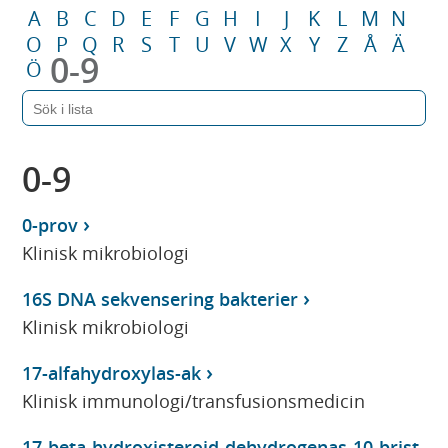
A
B
C
D
E
F
G
H
I
J
K
L
M
N
O
P
Q
R
S
T
U
V
W
X
Y
Z
Å
Ä
0-9
Ö
0-9
0-prov
Klinisk mikrobiologi
16S DNA sekvensering bakterier
Klinisk mikrobiologi
17-alfahydroxylas-ak
Klinisk immunologi/transfusionsmedicin
17-beta-hydroxisteroid-dehydrogenas-10-brist,