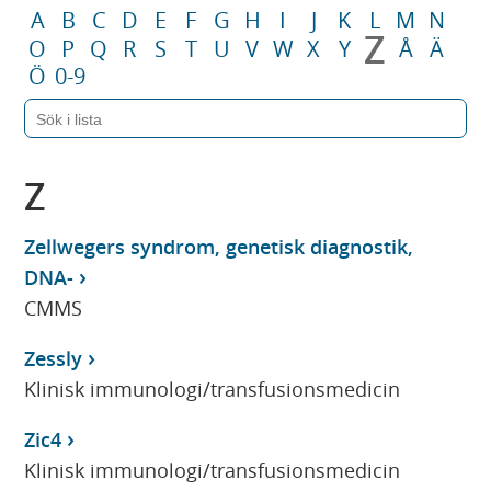
A
B
C
D
E
F
G
H
I
J
K
L
M
N
Z
O
P
Q
R
S
T
U
V
W
X
Y
Å
Ä
Ö
0-9
Z
Zellwegers syndrom, genetisk diagnostik,
DNA-
CMMS
Zessly
Klinisk immunologi/transfusionsmedicin
Zic4
Klinisk immunologi/transfusionsmedicin