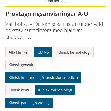
Visa fler
Provtagningsanvisningar A-Ö
Välj bokstav. Du kan söka i listan under vald
bokstav samt filtrera med hjälp av
knapparna.
Alla kliniker
CMMS
Klinisk farmakologi
Klinisk genetik
Klinisk immunologi/transfusionsmedicin
Klinisk kemi
Klinisk mikrobiologi
Klinisk patologi/cytologi