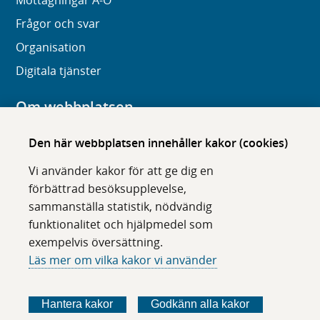
Mottagningar A-Ö
Frågor och svar
Organisation
Digitala tjänster
Om webbplatsen
Om karolinska.se
Den här webbplatsen innehåller kakor (cookies)
Navigation och hittbarhet
Vi använder kakor för att ge dig en
Tillgänglighet
förbättrad besöksupplevelse,
sammanställa statistik, nödvändig
Om cookies
funktionalitet och hjälpmedel som
exempelvis översättning.
Följ oss i sociala medier
Läs mer om vilka kakor vi använder
F
F
F
F
ö
ö
ö
ö
Hantera kakor
Godkänn alla kakor
l
l
l
l