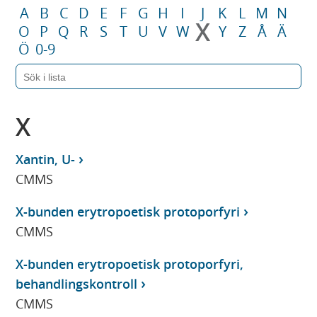
A
B
C
D
E
F
G
H
I
J
K
L
M
N
X
O
P
Q
R
S
T
U
V
W
Y
Z
Å
Ä
Ö
0-9
X
Xantin, U-
CMMS
X-bunden erytropoetisk protoporfyri
CMMS
X-bunden erytropoetisk protoporfyri,
behandlingskontroll
CMMS