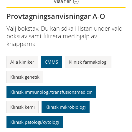
Visa fler
Provtagningsanvisningar A-Ö
Välj bokstav. Du kan söka i listan under vald
bokstav samt filtrera med hjälp av
knapparna.
Alla kliniker
CMMS
Klinisk farmakologi
Klinisk genetik
Klinisk immunologi/transfusionsmedicin
Klinisk kemi
Klinisk mikrobiologi
Klinisk patologi/cytologi