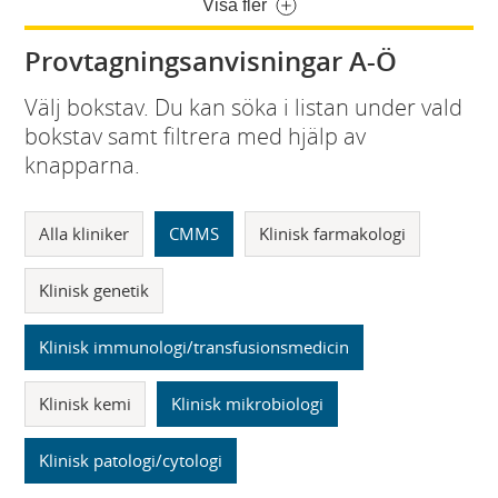
Visa fler
Provtagningsanvisningar A-Ö
Välj bokstav. Du kan söka i listan under vald
bokstav samt filtrera med hjälp av
knapparna.
Alla kliniker
CMMS
Klinisk farmakologi
Klinisk genetik
Klinisk immunologi/transfusionsmedicin
Klinisk kemi
Klinisk mikrobiologi
Klinisk patologi/cytologi