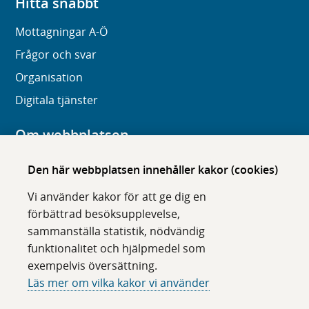
Hitta snabbt
Mottagningar A-Ö
Frågor och svar
Organisation
Digitala tjänster
Om webbplatsen
Om karolinska.se
Den här webbplatsen innehåller kakor (cookies)
Navigation och hittbarhet
Vi använder kakor för att ge dig en
Tillgänglighet
förbättrad besöksupplevelse,
sammanställa statistik, nödvändig
Om cookies
funktionalitet och hjälpmedel som
exempelvis översättning.
Följ oss i sociala medier
Läs mer om vilka kakor vi använder
F
F
F
F