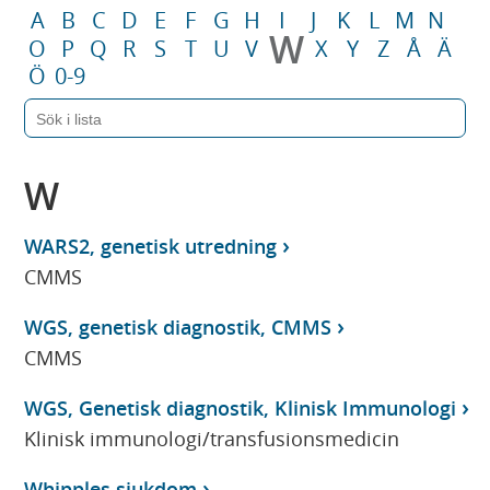
A
B
C
D
E
F
G
H
I
J
K
L
M
N
W
O
P
Q
R
S
T
U
V
X
Y
Z
Å
Ä
Ö
0-9
W
WARS2, genetisk utredning
CMMS
WGS, genetisk diagnostik, CMMS
CMMS
WGS, Genetisk diagnostik, Klinisk Immunologi
Klinisk immunologi/transfusionsmedicin
Whipples sjukdom