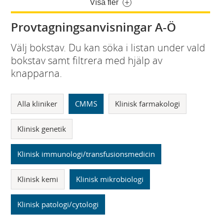
Visa fler
Provtagningsanvisningar A-Ö
Välj bokstav. Du kan söka i listan under vald
bokstav samt filtrera med hjälp av
knapparna.
Alla kliniker
CMMS
Klinisk farmakologi
Klinisk genetik
Klinisk immunologi/transfusionsmedicin
Klinisk kemi
Klinisk mikrobiologi
Klinisk patologi/cytologi