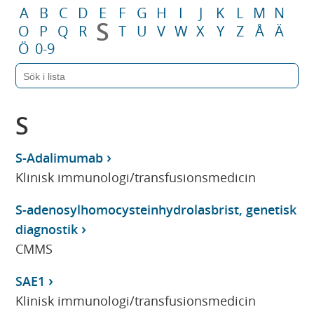
A
B
C
D
E
F
G
H
I
J
K
L
M
N
S
O
P
Q
R
T
U
V
W
X
Y
Z
Å
Ä
Ö
0-9
S
S-Adalimumab
Klinisk immunologi/transfusionsmedicin
S-adenosylhomocysteinhydrolasbrist, genetisk
diagnostik
CMMS
SAE1
Klinisk immunologi/transfusionsmedicin