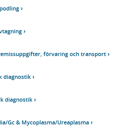
podling
vtagning
emissuppgifter, förvaring och transport
k diagnostik
sk diagnostik
dia/Gc & Mycoplasma/Ureaplasma