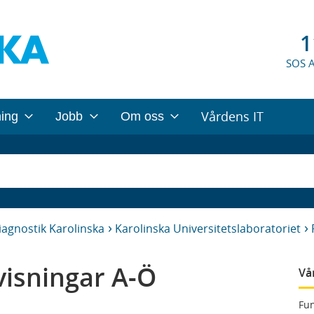
1
SOS 
Vårdens IT
ning
Jobb
Om oss
iagnostik Karolinska
Karolinska Universitetslaboratoriet
isningar A-Ö
Vå
Fun