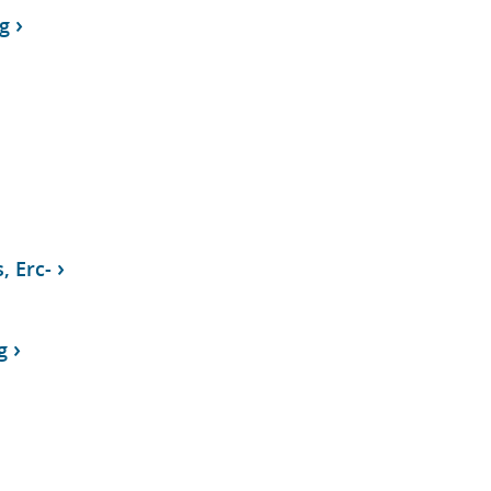
g
, Erc-
g