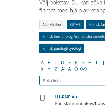
Välj bokstav. Du kan söka 
filtrera med hjälp av knap
Alla kliniker
CMMS
Klinisk f
Klinisk immunologi/transfusionsmedic
Klinisk patologi/cytologi
A
B
C
D
E
F
G
H
I
J
X
Y
Z
Å
Ä
Ö
0-9
U
U1-RNP A
Klinisk immunologi/tran