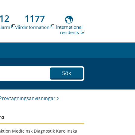
12
1177
International
Alarm
Vårdinformation
residents
Sök
Provtagningsanvisningar
rd
ktion Medicinsk Diagnostik Karolinska