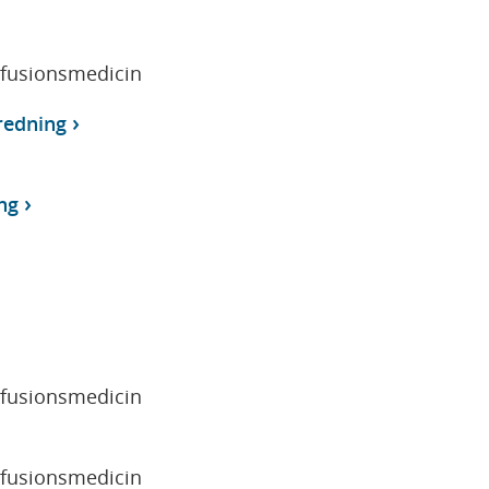
sfusionsmedicin
redning
ng
sfusionsmedicin
sfusionsmedicin