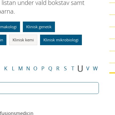
i listan under vald bokstav samt
parna.
armakologi
Klinisk genetik
in
Klinisk kemi
Klinisk mikrobiologi
U
K
L
M
N
O
P
Q
R
S
T
V
W
sfusionsmedicin