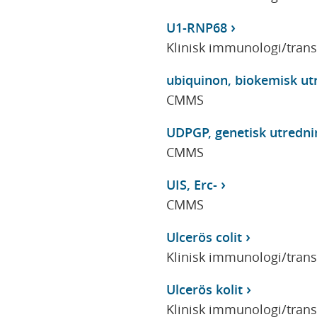
U1-RNP68
Klinisk immunologi/tran
ubiquinon, biokemisk ut
CMMS
UDPGP, genetisk utredni
CMMS
UIS, Erc-
CMMS
Ulcerös colit
Klinisk immunologi/tran
Ulcerös kolit
Klinisk immunologi/tran