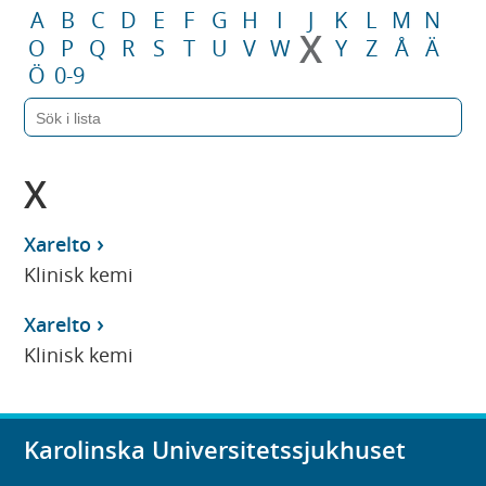
A
B
C
D
E
F
G
H
I
J
K
L
M
N
X
O
P
Q
R
S
T
U
V
W
Y
Z
Å
Ä
Ö
0-9
X
Xarelto
Klinisk kemi
Xarelto
Klinisk kemi
Karolinska Universitetssjukhuset