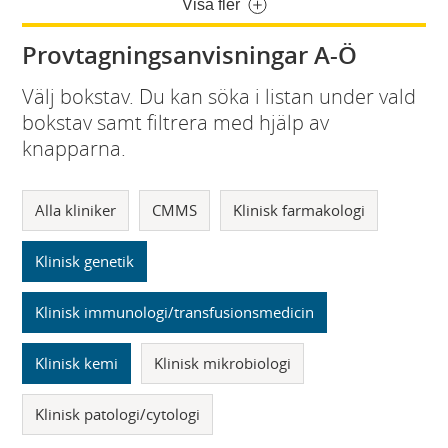
Visa fler
Provtagningsanvisningar A-Ö
Välj bokstav. Du kan söka i listan under vald
bokstav samt filtrera med hjälp av
knapparna.
Alla kliniker
CMMS
Klinisk farmakologi
Klinisk genetik
Klinisk immunologi/transfusionsmedicin
Klinisk kemi
Klinisk mikrobiologi
Klinisk patologi/cytologi