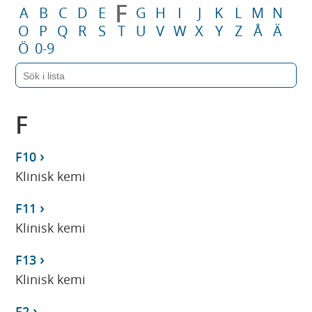
F
A
B
C
D
E
G
H
I
J
K
L
M
N
O
P
Q
R
S
T
U
V
W
X
Y
Z
Å
Ä
Ö
0-9
F
F10
Klinisk kemi
F11
Klinisk kemi
F13
Klinisk kemi
F2