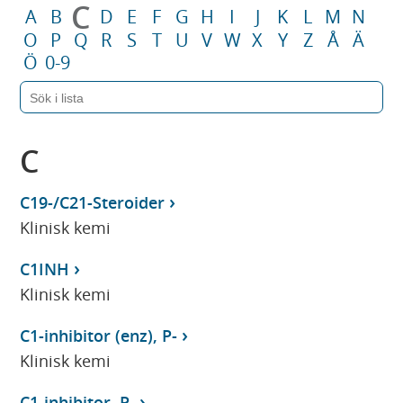
C
A
B
D
E
F
G
H
I
J
K
L
M
N
O
P
Q
R
S
T
U
V
W
X
Y
Z
Å
Ä
Ö
0-9
C
C19-/C21-Steroider
Klinisk kemi
C1INH
Klinisk kemi
C1-inhibitor (enz), P-
Klinisk kemi
C1-inhibitor, P-