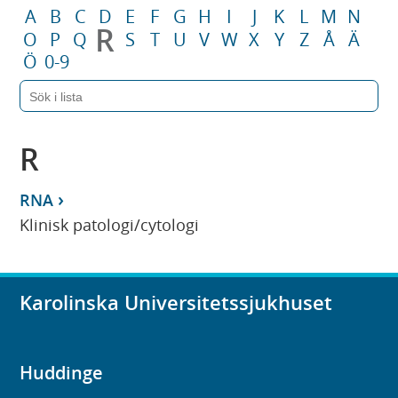
A
B
C
D
E
F
G
H
I
J
K
L
M
N
R
O
P
Q
S
T
U
V
W
X
Y
Z
Å
Ä
Ö
0-9
R
RNA
Klinisk patologi/cytologi
Karolinska Universitetssjukhuset
Huddinge