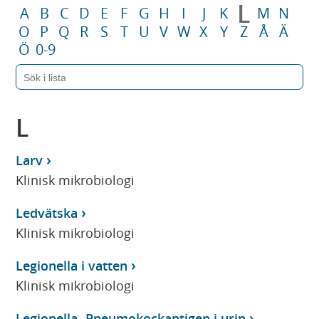
L
A
B
C
D
E
F
G
H
I
J
K
M
N
O
P
Q
R
S
T
U
V
W
X
Y
Z
Å
Ä
Ö
0-9
L
Larv
Klinisk mikrobiologi
Ledvätska
Klinisk mikrobiologi
Legionella i vatten
Klinisk mikrobiologi
Legionella- Pneumokockantigen i urin