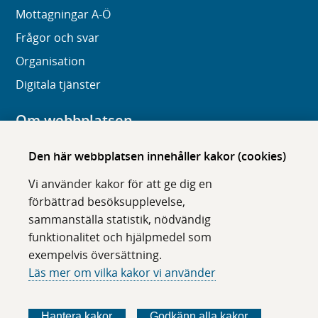
Mottagningar A-Ö
Frågor och svar
Organisation
Digitala tjänster
Om webbplatsen
Om karolinska.se
Den här webbplatsen innehåller kakor (cookies)
Navigation och hittbarhet
Vi använder kakor för att ge dig en
Tillgänglighet
förbättrad besöksupplevelse,
sammanställa statistik, nödvändig
Om cookies
funktionalitet och hjälpmedel som
exempelvis översättning.
Följ oss i sociala medier
Läs mer om vilka kakor vi använder
F
F
F
F
ö
ö
ö
ö
Hantera kakor
Godkänn alla kakor