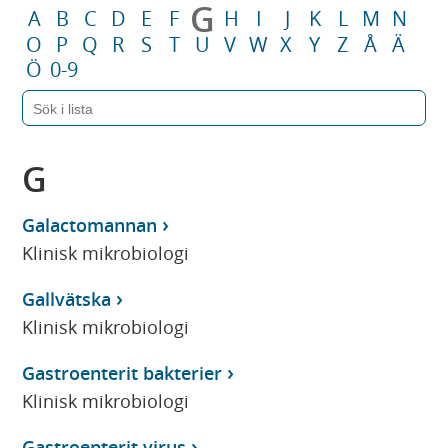
G
A
B
C
D
E
F
H
I
J
K
L
M
N
O
P
Q
R
S
T
U
V
W
X
Y
Z
Å
Ä
Ö
0-9
G
Galactomannan
Klinisk mikrobiologi
Gallvätska
Klinisk mikrobiologi
Gastroenterit bakterier
Klinisk mikrobiologi
Gastroenterit virus