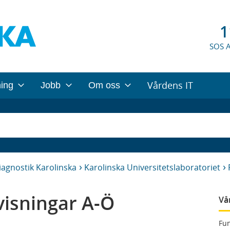
1
SOS 
Vårdens IT
ning
Jobb
Om oss
iagnostik Karolinska
Karolinska Universitetslaboratoriet
isningar A-Ö
Vå
Fun