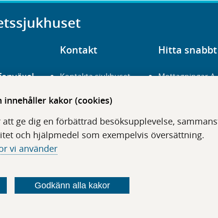
etssjukhuset
Kontakt
Hitta snabbt
fonväxel
Kontakta sjukhuset
Mottagningar A
23 700 00
Hitta hit
Frågor och svar
innehåller kakor (cookies)
För vårdgivare
Organisation
udentré
 att ge dig en förbättrad besöksupplevelse, sammanstä
niavägen 3
Press
Digitala tjänster
itet och hjälpmedel som exempelvis översättning.
or vi använder
Godkänn alla kakor