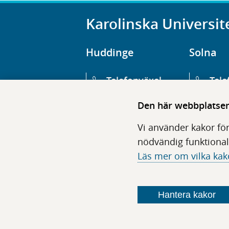
Karolinska Universit
Huddinge
Solna
Telefonväxel
Tele
08-123 800 00
08-1
Den här webbplatsen 
Huvudentré
Huv
Vi använder kakor för
Hälsovägen 13
Euge
nödvändig funktional
Läs mer om vilka kak
Följ oss i sociala medier
Hantera kakor
F
F
F
F
ö
ö
ö
ö