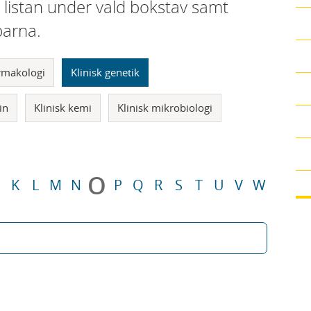
i listan under vald bokstav samt
parna.
armakologi
Klinisk genetik
in
Klinisk kemi
Klinisk mikrobiologi
O
K
L
M
N
P
Q
R
S
T
U
V
W