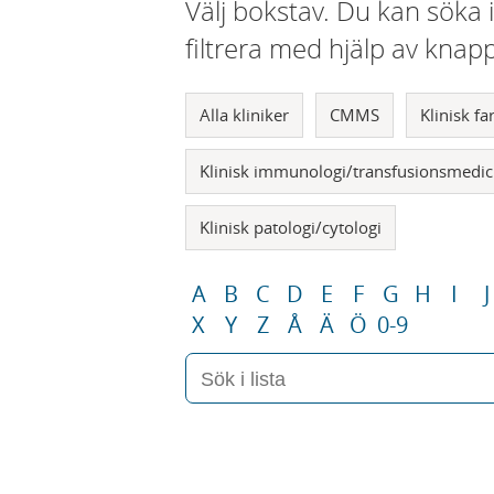
Välj bokstav. Du kan söka 
filtrera med hjälp av knap
Alla kliniker
CMMS
Klinisk f
Klinisk immunologi/transfusionsmedic
Klinisk patologi/cytologi
A
B
C
D
E
F
G
H
I
J
X
Y
Z
Å
Ä
Ö
0-9