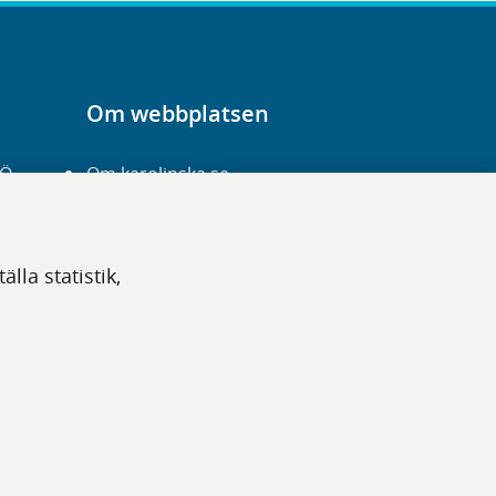
Om webbplatsen
-Ö
Om karolinska.se
Navigation och
hittbarhet
lla statistik,
Tillgänglighet
Om cookies