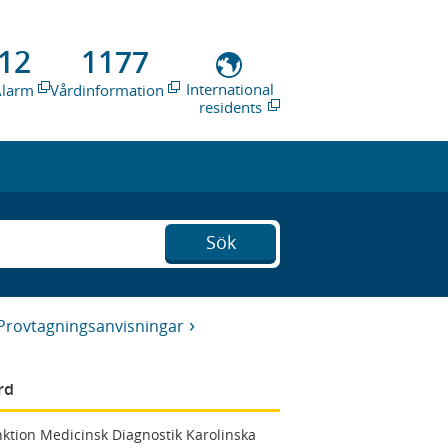
12
1177
International
Alarm
Vårdinformation
residents
Sök
Provtagningsanvisningar
rd
ktion Medicinsk Diagnostik Karolinska