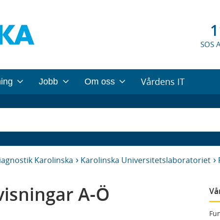
1
SOS 
Vårdens IT
ning
Jobb
Om oss
iagnostik Karolinska
Karolinska Universitetslaboratoriet
isningar A-Ö
Vå
Fun