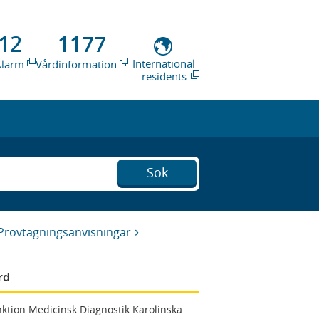
12
1177
International
Alarm
Vårdinformation
residents
Sök
Provtagningsanvisningar
rd
ktion Medicinsk Diagnostik Karolinska