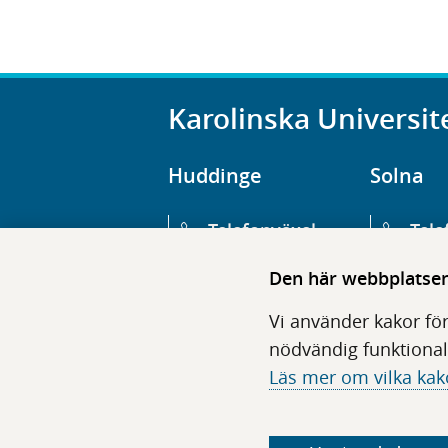
Karolinska Universit
Huddinge
Solna
Telefonväxel
Tele
08-123 800 00
08-1
Den här webbplatsen 
Huvudentré
Huv
Vi använder kakor för
Hälsovägen 13
Euge
nödvändig funktional
Läs mer om vilka kak
Följ oss i sociala medier