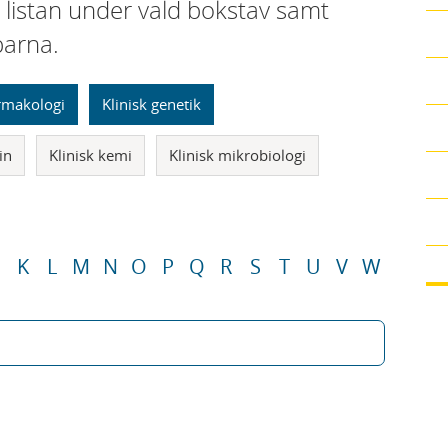
i listan under vald bokstav samt
parna.
armakologi
Klinisk genetik
in
Klinisk kemi
Klinisk mikrobiologi
K
L
M
N
O
P
Q
R
S
T
U
V
W