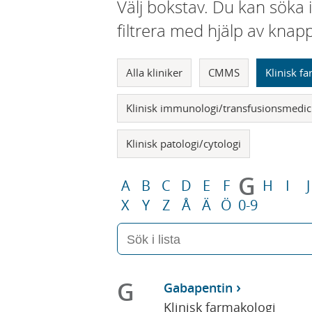
Välj bokstav. Du kan söka 
filtrera med hjälp av knap
Alla kliniker
CMMS
Klinisk f
Klinisk immunologi/transfusionsmedic
Klinisk patologi/cytologi
G
A
B
C
D
E
F
H
I
J
X
Y
Z
Å
Ä
Ö
0-9
G
Gabapentin
Klinisk farmakologi