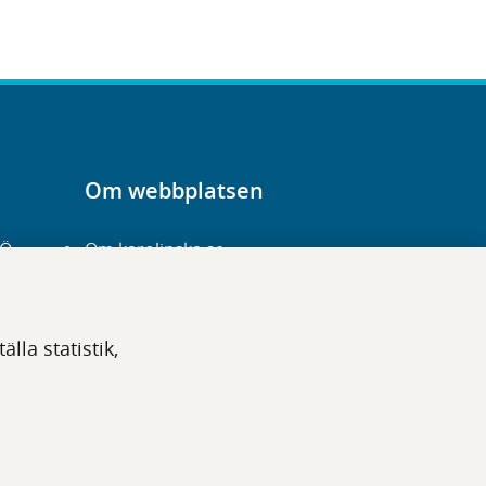
Om webbplatsen
-Ö
Om karolinska.se
Navigation och
hittbarhet
lla statistik,
Tillgänglighet
Om cookies