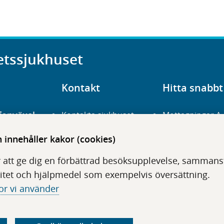
etssjukhuset
Kontakt
Hitta snabbt
fonväxel
Kontakta sjukhuset
Mottagningar A
23 700 00
Hitta hit
Frågor och svar
innehåller kakor (cookies)
För vårdgivare
Organisation
udentré
 att ge dig en förbättrad besöksupplevelse, sammanstä
niavägen 3
Press
Digitala tjänster
itet och hjälpmedel som exempelvis översättning.
or vi använder