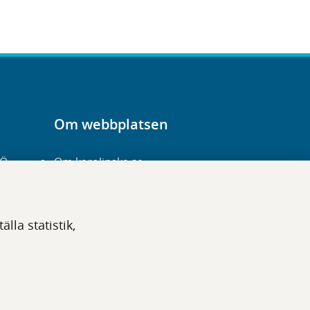
Om webbplatsen
-Ö
Om karolinska.se
Navigation och
hittbarhet
lla statistik,
Tillgänglighet
Om cookies