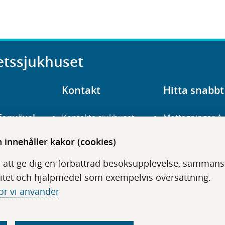
etssjukhuset
Kontakt
Hitta snabbt
fonväxel
Kontakta sjukhuset
Mottagningar A
23 700 00
Hitta hit
Frågor och svar
innehåller kakor (cookies)
För vårdgivare
Organisation
udentré
 att ge dig en förbättrad besöksupplevelse, sammanstä
niavägen 3
Press
Digitala tjänster
itet och hjälpmedel som exempelvis översättning.
or vi använder