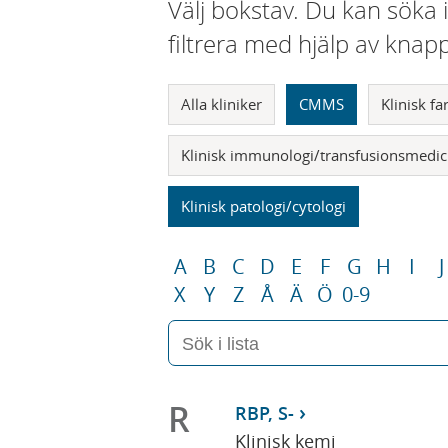
Välj bokstav. Du kan söka 
filtrera med hjälp av knap
Alla kliniker
CMMS
Klinisk f
Klinisk immunologi/transfusionsmedic
Klinisk patologi/cytologi
A
B
C
D
E
F
G
H
I
J
X
Y
Z
Å
Ä
Ö
0-9
R
RBP, S-
Klinisk kemi