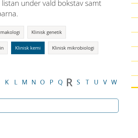
i listan under vald bokstav samt
parna.
armakologi
Klinisk genetik
in
Klinisk kemi
Klinisk mikrobiologi
R
K
L
M
N
O
P
Q
S
T
U
V
W