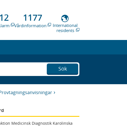
12
1177
International
Alarm
Vårdinformation
residents
Sök
Provtagningsanvisningar
rd
ktion Medicinsk Diagnostik Karolinska