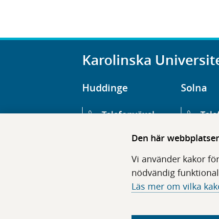
Karolinska Universit
Huddinge
Solna
Telefonväxel
Tele
08-123 800 00
08-1
Den här webbplatsen 
Huvudentré
Huv
Vi använder kakor för
Hälsovägen 13
Euge
nödvändig funktional
Läs mer om vilka kak