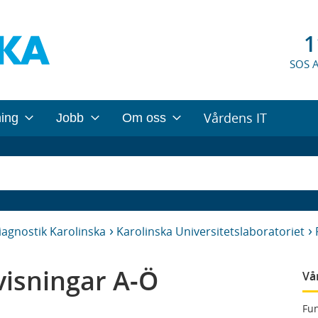
1
SOS 
Vårdens IT
ning
Jobb
Om oss
iagnostik Karolinska
Karolinska Universitetslaboratoriet
isningar A-Ö
Vå
Fun