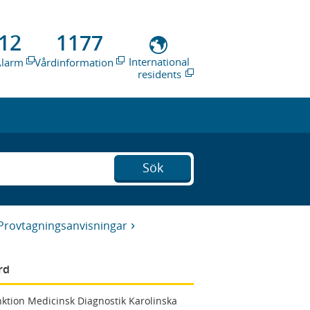
12
1177
International
Alarm
Vårdinformation
residents
Sök
Provtagningsanvisningar
rd
ktion Medicinsk Diagnostik Karolinska