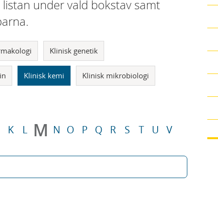
i listan under vald bokstav samt
parna.
armakologi
Klinisk genetik
in
Klinisk kemi
Klinisk mikrobiologi
M
K
L
N
O
P
Q
R
S
T
U
V