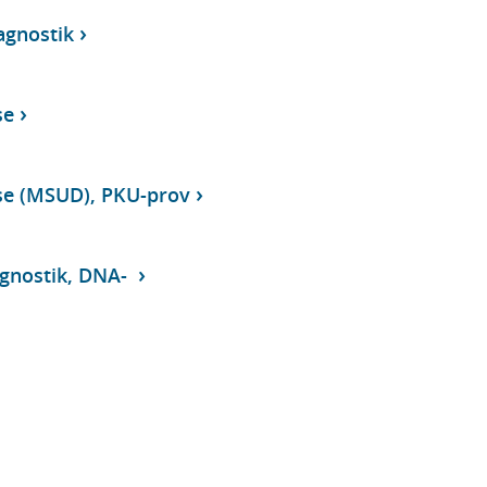
agnostik
se
se (MSUD), PKU-prov
agnostik, DNA-