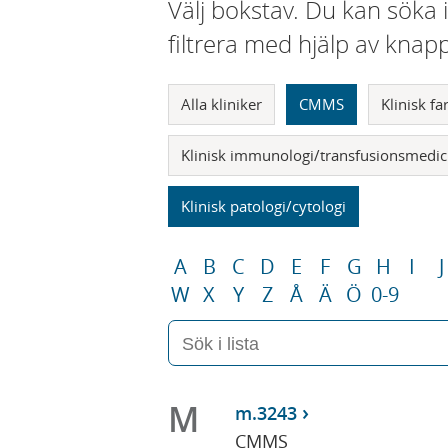
Välj bokstav. Du kan söka 
filtrera med hjälp av knap
Alla kliniker
CMMS
Klinisk f
Klinisk immunologi/transfusionsmedic
Klinisk patologi/cytologi
A
B
C
D
E
F
G
H
I
J
W
X
Y
Z
Å
Ä
Ö
0-9
M
m.3243
CMMS