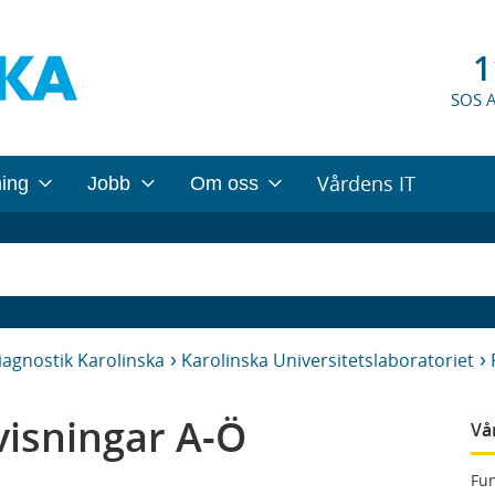
1
SOS 
Vårdens IT
ning
Jobb
Om oss
iagnostik Karolinska
Karolinska Universitetslaboratoriet
isningar A-Ö
Vå
Fun