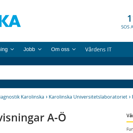
1
SOS 
Vårdens IT
ning
Jobb
Om oss
iagnostik Karolinska
Karolinska Universitetslaboratoriet
isningar A-Ö
Vå
Fun