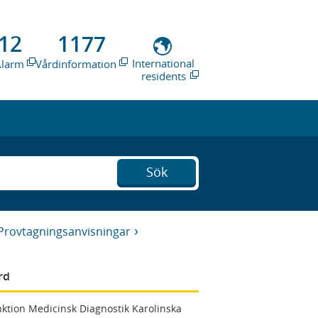
12
1177
International
Alarm
Vårdinformation
residents
Sök
Provtagningsanvisningar
rd
ktion Medicinsk Diagnostik Karolinska