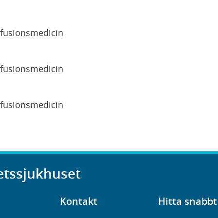
sfusionsmedicin
sfusionsmedicin
sfusionsmedicin
etssjukhuset
Kontakt
Hitta snabbt