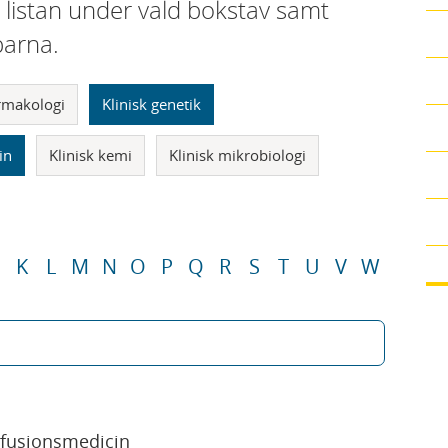
i listan under vald bokstav samt
parna.
armakologi
Klinisk genetik
in
Klinisk kemi
Klinisk mikrobiologi
K
L
M
N
O
P
Q
R
S
T
U
V
W
sfusionsmedicin