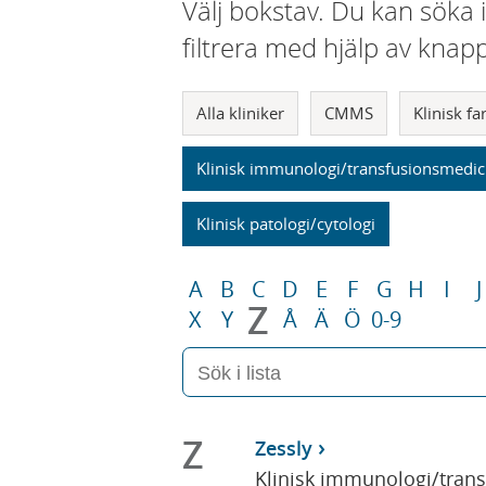
Välj bokstav. Du kan söka 
filtrera med hjälp av knap
Alla kliniker
CMMS
Klinisk f
Klinisk immunologi/transfusionsmedic
Klinisk patologi/cytologi
A
B
C
D
E
F
G
H
I
J
Z
X
Y
Å
Ä
Ö
0-9
Z
Zessly
Klinisk immunologi/tran