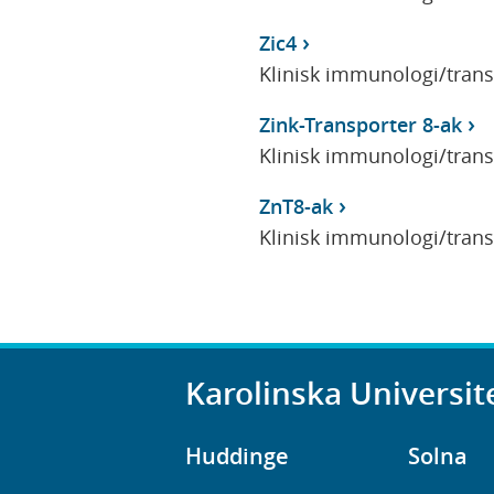
Zic4
Klinisk immunologi/tran
Zink-Transporter 8-ak
Klinisk immunologi/tran
ZnT8-ak
Klinisk immunologi/tran
Karolinska Universit
Huddinge
Solna