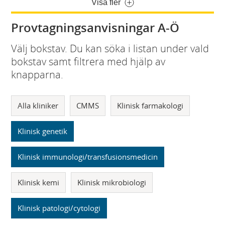
Visa fler
Provtagningsanvisningar A-Ö
Välj bokstav. Du kan söka i listan under vald
bokstav samt filtrera med hjälp av
knapparna.
Alla kliniker
CMMS
Klinisk farmakologi
Klinisk genetik
Klinisk immunologi/transfusionsmedicin
Klinisk kemi
Klinisk mikrobiologi
Klinisk patologi/cytologi