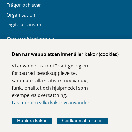
Frågor och svar
Organisation
Digitala tjänster
Om webbplatsen
Om karolinska.se
Den här webbplatsen innehåller kakor (cookies)
Navigation och hittbarhet
Vi använder kakor för att ge dig en
Tillgänglighet
förbättrad besöksupplevelse,
sammanställa statistik, nödvändig
Om cookies
funktionalitet och hjälpmedel som
exempelvis översättning.
Följ oss i sociala medier
Läs mer om vilka kakor vi använder
F
F
F
F
ö
ö
ö
ö
Hantera kakor
Godkänn alla kakor
l
l
l
l
j
j
j
j