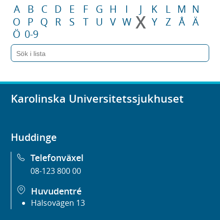
A
B
C
D
E
F
G
H
I
J
K
L
M
N
X
O
P
Q
R
S
T
U
V
W
Y
Z
Å
Ä
Ö
0-9
Karolinska Universitetssjukhuset
Huddinge
Telefonväxel
08-123 800 00
Huvudentré
Hälsovägen 13