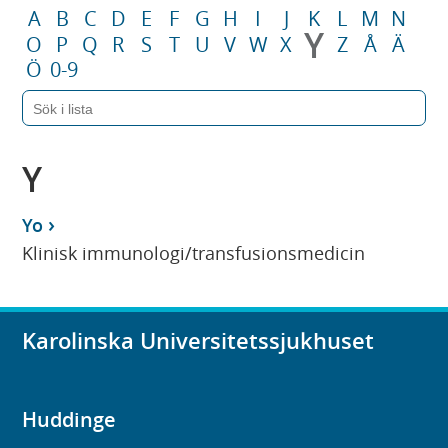
A
B
C
D
E
F
G
H
I
J
K
L
M
N
Y
O
P
Q
R
S
T
U
V
W
X
Z
Å
Ä
Ö
0-9
Y
Yo
Klinisk immunologi/transfusionsmedicin
Karolinska Universitetssjukhuset
Huddinge