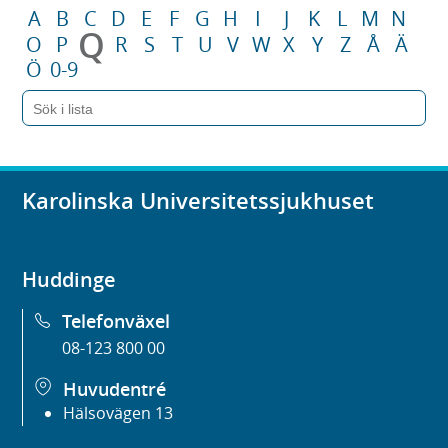
A
B
C
D
E
F
G
H
I
J
K
L
M
N
Q
O
P
R
S
T
U
V
W
X
Y
Z
Å
Ä
Ö
0-9
Karolinska Universitetssjukhuset
Huddinge
Telefonväxel
08-123 800 00
Huvudentré
Hälsovägen 13