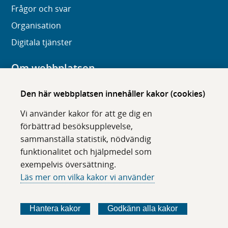
Frågor och svar
Organisation
Digitala tjänster
Om webbplatsen
Om karolinska.se
Den här webbplatsen innehåller kakor (cookies)
Navigation och hittbarhet
Vi använder kakor för att ge dig en
Tillgänglighet
förbättrad besöksupplevelse,
sammanställa statistik, nödvändig
Om cookies
funktionalitet och hjälpmedel som
exempelvis översättning.
Följ oss i sociala medier
Läs mer om vilka kakor vi använder
F
F
F
F
ö
ö
ö
ö
Hantera kakor
Godkänn alla kakor
l
l
l
l
j
j
j
j