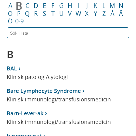
B
A
C
D
E
F
G
H
I
J
K
L
M
N
O
P
Q
R
S
T
U
V
W
X
Y
Z
Å
Ä
Ö
0-9
B
BAL
Klinisk patologi/cytologi
Bare Lymphocyte Syndrome
Klinisk immunologi/transfusionsmedicin
Barn-Lever-ak
Klinisk immunologi/transfusionsmedicin
barnpreparat